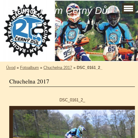
Racing Team Černý Důl
Úvod
»
Fotoalbum
»
Chuchelna 2017
»
DSC_0161_2_
Chuchelna 2017
DSC_0161_2_